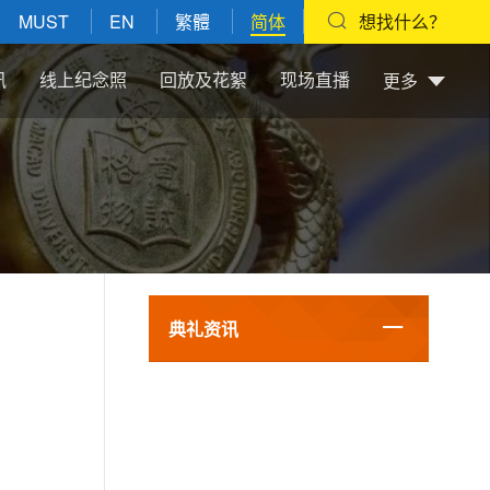
MUST
EN
繁體
简体
想找什么？
讯
线上纪念照
回放及花絮
现场直播
更多
典礼资讯